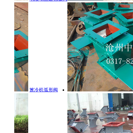
篦冷机弧形阀