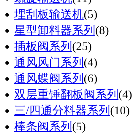
埋刮板输送机
(
5
)
星型卸料器系列
(
8
)
插板阀系列
(
25
)
通风风门系列
(
4
)
通风蝶阀系列
(
6
)
双层重锤翻板阀系列
(
4
)
三/四通分料器系列
(
10
)
棒条阀系列
(
5
)