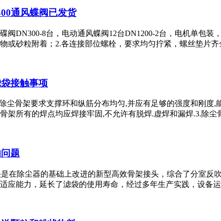
00通风蝶阀已发货
阀DN300-8台，电动通风蝶阀12台DN1200-2台，电机单包
砂粒附着；2.各连接部位螺栓，要求均匀拧紧，螺丝垫片齐全；3.
滤袋接触事项
项1.笼式除尘骨架要求支撑环和纵筋分布均匀,并应有足够的强度和
架所有的焊点均应焊接牢固,不允许有脱焊.虚焊和漏焊.3.除尘骨架与
的问题
尘骨架接头是在除尘器的基础上改进的新型高效骨架接头，综合了分
应能力，延长了滤袋的使用寿命，经过多年生产实践，设备运行稳定