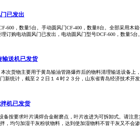
风门已发出
-600，数量5台。手动圆风门CF-400，数量8台。全部采
电动圆风门已发出，电动圆风门型号DCF-600，数量5台。手动圆风
旋输送机已发货
，本次货物主要用于黄岛输油管路爆炸后的物料清理输送设备上，
门新统计，截至２２日１４时２３分，山东省青岛经济技术开发区（即
轴搅拌机已发货
，此设备按要求叶片满焊合金耐磨点，叶片改进为可拆卸式。请注意
，均匀加湿干灰粉状物料，达到使加湿物料不冒干灰又不会渗出水滴