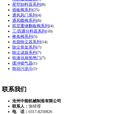
星型卸料器系列
(
8
)
插板阀系列
(
25
)
通风风门系列
(
4
)
通风蝶阀系列
(
6
)
双层重锤翻板阀系列
(
4
)
三/四通分料器系列
(
10
)
棒条阀系列
(
5
)
布袋除尘器系列
(
14
)
除尘骨架系列
(
7
)
除尘滤袋系列
(
7
)
电液动扇形闸门
(
7
)
缓冲锁气器
(
1
)
电动污泥斗
(
1
)
联系我们
沧州中能机械制造有限公司
联系人：
张经理
电 话：
0317-8250826