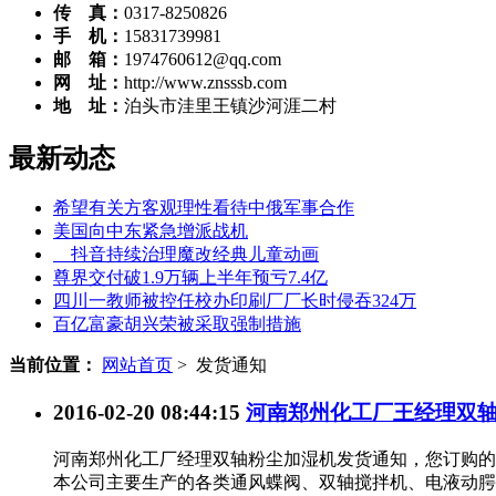
传 真：
0317-8250826
手 机：
15831739981
邮 箱：
1974760612@qq.com
网 址：
http://www.znsssb.com
地 址：
泊头市洼里王镇沙河涯二村
最新动态
希望有关方客观理性看待中俄军事合作
美国向中东紧急增派战机
抖音持续治理魔改经典儿童动画
尊界交付破1.9万辆上半年预亏7.4亿
四川一教师被控任校办印刷厂厂长时侵吞324万
百亿富豪胡兴荣被采取强制措施
当前位置：
网站首页
> 发货通知
2016-02-20 08:44:15
河南郑州化工厂王经理双
河南郑州化工厂经理双轴粉尘加湿机发货通知，您订购的
本公司主要生产的各类通风蝶阀、双轴搅拌机、电液动腭式