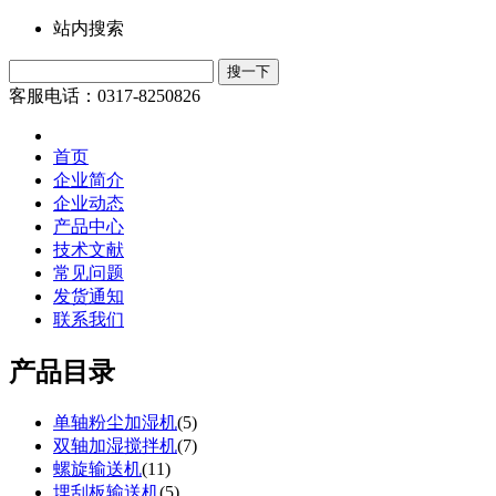
站内搜索
客服电话：0317-8250826
首页
企业简介
企业动态
产品中心
技术文献
常见问题
发货通知
联系我们
产品目录
单轴粉尘加湿机
(
5
)
双轴加湿搅拌机
(
7
)
螺旋输送机
(
11
)
埋刮板输送机
(
5
)