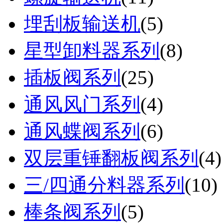
埋刮板输送机
(
5
)
星型卸料器系列
(
8
)
插板阀系列
(
25
)
通风风门系列
(
4
)
通风蝶阀系列
(
6
)
双层重锤翻板阀系列
(
4
)
三/四通分料器系列
(
10
)
棒条阀系列
(
5
)