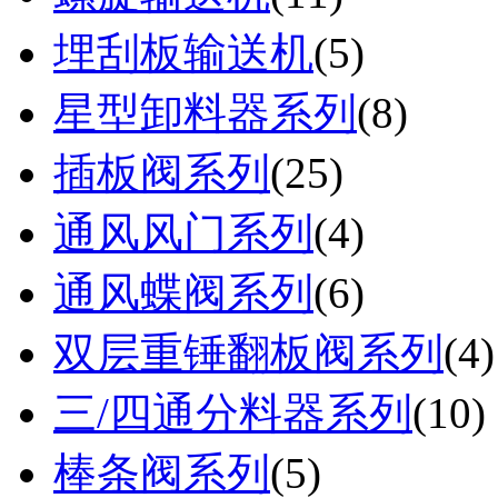
埋刮板输送机
(
5
)
星型卸料器系列
(
8
)
插板阀系列
(
25
)
通风风门系列
(
4
)
通风蝶阀系列
(
6
)
双层重锤翻板阀系列
(
4
)
三/四通分料器系列
(
10
)
棒条阀系列
(
5
)