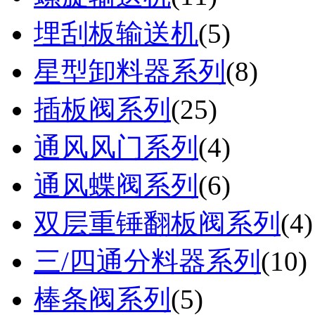
埋刮板输送机
(
5
)
星型卸料器系列
(
8
)
插板阀系列
(
25
)
通风风门系列
(
4
)
通风蝶阀系列
(
6
)
双层重锤翻板阀系列
(
4
)
三/四通分料器系列
(
10
)
棒条阀系列
(
5
)