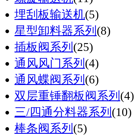
埋刮板输送机
(
5
)
星型卸料器系列
(
8
)
插板阀系列
(
25
)
通风风门系列
(
4
)
通风蝶阀系列
(
6
)
双层重锤翻板阀系列
(
4
)
三/四通分料器系列
(
10
)
棒条阀系列
(
5
)