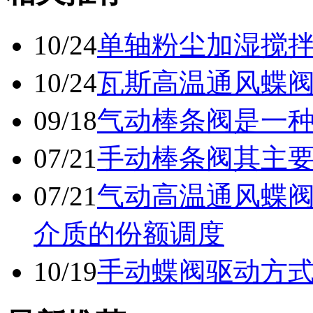
10/24
单轴粉尘加湿搅
10/24
瓦斯高温通风蝶
09/18
气动棒条阀是一
07/21
手动棒条阀其主
07/21
气动高温通风蝶
介质的份额调度
10/19
手动蝶阀驱动方