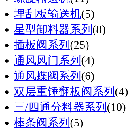
埋刮板输送机
(
5
)
星型卸料器系列
(
8
)
插板阀系列
(
25
)
通风风门系列
(
4
)
通风蝶阀系列
(
6
)
双层重锤翻板阀系列
(
4
)
三/四通分料器系列
(
10
)
棒条阀系列
(
5
)