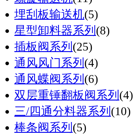
埋刮板输送机
(
5
)
星型卸料器系列
(
8
)
插板阀系列
(
25
)
通风风门系列
(
4
)
通风蝶阀系列
(
6
)
双层重锤翻板阀系列
(
4
)
三/四通分料器系列
(
10
)
棒条阀系列
(
5
)