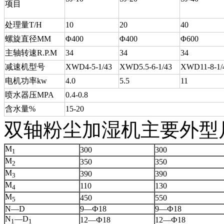
项目
处理量T/H
10
20
40
螺旋直径MM
Φ400
Φ400
Φ600
主轴转速R.P.M
34
34
34
减速机型号
XWD4-5-1/43
XWD5.5-6-1/43
XWD11-8-1/
电机功率kw
4.0
5.5
11
喷水器压MPA
0.4-0.8
含水量%
15-20
双轴粉尘加湿机主要外型
M
300
300
1
M
350
350
2
M
390
390
3
M
110
130
4
M
450
550
5
N—D
9—Ф18
9—Ф18
N
—D
12—Ф18
12—Ф18
1
1