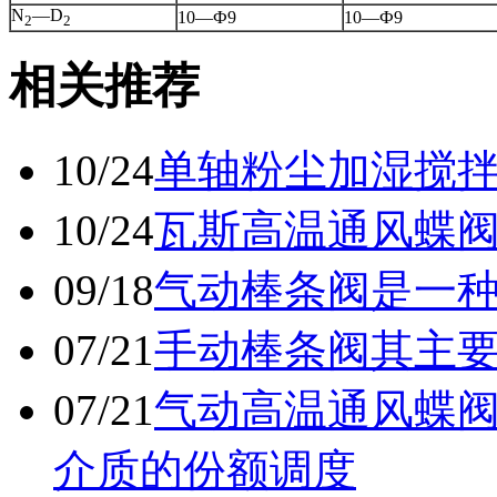
N
—D
10—Ф9
10—Ф9
2
2
相关推荐
10/24
单轴粉尘加湿搅
10/24
瓦斯高温通风蝶
09/18
气动棒条阀是一
07/21
手动棒条阀其主
07/21
气动高温通风蝶
介质的份额调度