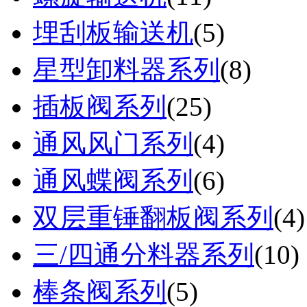
埋刮板输送机
(
5
)
星型卸料器系列
(
8
)
插板阀系列
(
25
)
通风风门系列
(
4
)
通风蝶阀系列
(
6
)
双层重锤翻板阀系列
(
4
)
三/四通分料器系列
(
10
)
棒条阀系列
(
5
)