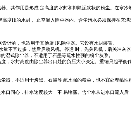
器。其作用是形成 定高度的水封和排除泥浆状的粉尘。在寒冷地
高度Hi的水封， 止空漏入除尘器内。含尘污水必须保持在充
淸灰设计的，也适用于其他旋 I风除尘器。它设有水封装置。
水量不宜过多，然后启动风机。停运 时，先关风机，后关冲灰
压操作的湿式除尘器，不适用于石墨等疏水性强的粉尘灰浆。
度，水封髙度由除尘器出口处的负压大小决定。重锤只起平衡作
器，不适用于炭黑、石墨等 疏水强的粉尘，也不宜处理黏性粉
水口同心，排水速度较大，不 易堵塞。含尘水从进水口流入后，