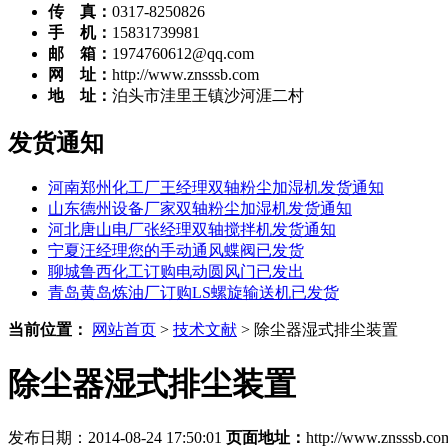
传 真：
0317-8250826
手 机：
15831739981
邮 箱：
1974760612@qq.com
网 址：
http://www.znsssb.com
地 址：
泊头市洼里王镇沙河涯二村
发货通知
河南郑州化工厂王经理双轴粉尘加湿机发货通知
山东德州设备厂家双轴粉尘加湿机发货通知
河北唐山电厂张经理双轴搅拌机发货通知
宁夏汪经理您的手动通风蝶阀已发货
聊城鲁西化工订购电动圆风门已发出
青岛黄岛炼油厂订购LS螺旋输送机已发货
当前位置：
网站首页
>
技术文献
> 除尘器湿式排尘装置
除尘器湿式排尘装置
发布日期：2014-08-24 17:50:01
页面地址：
http://www.znsssb.com/