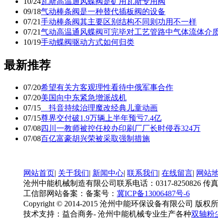
10/24
瓦斯高温通风蝶阀是矿用瓦斯专用阀
09/18
气动棒条阀是一种替代插板阀的设备
07/21
手动棒条阀其主要区别结构不同则功用不一样
07/21
气动高温通风蝶阀可完毕对工艺管路中气体流体介
10/19
手动蝶阀驱动方式如何归类
最新推荐
07/20
希望有关方客观理性看待中俄军事合作
07/20
美国向中东紧急增派战机
07/15
抖音持续治理魔改经典儿童动画
07/15
尊界交付破1.9万辆上半年预亏7.4亿
07/08
四川一教师被控任校办印刷厂厂长时侵吞324万
07/08
百亿富豪胡兴荣被采取强制措施
网站首页
|
关于我们
|
新闻中心
|
联系我们
|
在线留言
|
网站
沧州中能机械制造有限公司联系电话：0317-8250826 传真：0317-
工信部网站备案：备案号：
冀ICP备13006487号-6
Copyright © 2014-2015 沧州中能环保设备有限公司 版权
技术支持：益合商务- 沧州中能机械专业生产各种
双轴粉