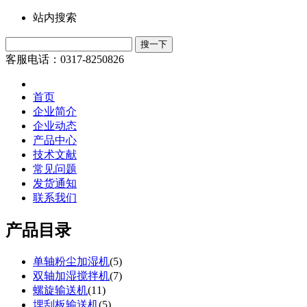
站内搜索
客服电话：0317-8250826
首页
企业简介
企业动态
产品中心
技术文献
常见问题
发货通知
联系我们
产品目录
单轴粉尘加湿机
(
5
)
双轴加湿搅拌机
(
7
)
螺旋输送机
(
11
)
埋刮板输送机
(
5
)