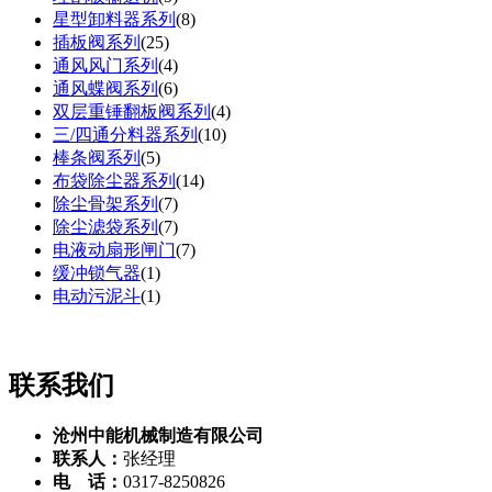
星型卸料器系列
(
8
)
插板阀系列
(
25
)
通风风门系列
(
4
)
通风蝶阀系列
(
6
)
双层重锤翻板阀系列
(
4
)
三/四通分料器系列
(
10
)
棒条阀系列
(
5
)
布袋除尘器系列
(
14
)
除尘骨架系列
(
7
)
除尘滤袋系列
(
7
)
电液动扇形闸门
(
7
)
缓冲锁气器
(
1
)
电动污泥斗
(
1
)
联系我们
沧州中能机械制造有限公司
联系人：
张经理
电 话：
0317-8250826