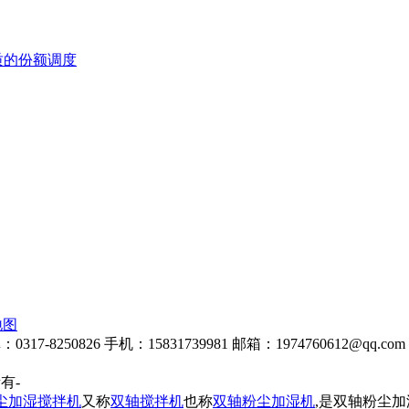
质的份额调度
地图
8250826 手机：15831739981 邮箱：1974760612@qq.com 
所有-
尘加湿搅拌机
又称
双轴搅拌机
也称
双轴粉尘加湿机
,是双轴粉尘加