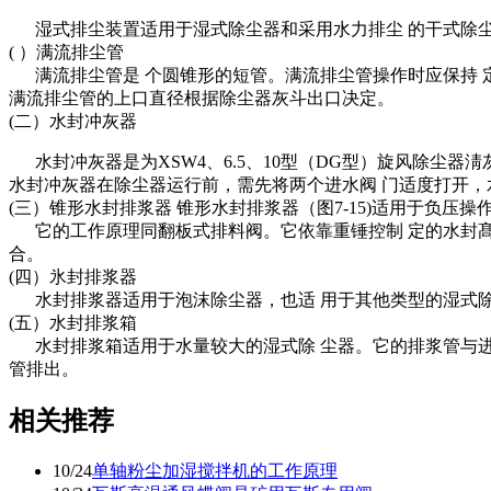
湿式排尘装置适用于湿式除尘器和采用水力排尘 的干式除尘
( ）满流排尘管
满流排尘管是 个圆锥形的短管。满流排尘管操作时应保持 定
满流排尘管的上口直径根据除尘器灰斗出口决定。
(二）水封冲灰器
水封冲灰器是为XSW4、6.5、10型（DG型）旋风除尘器
水封冲灰器在除尘器运行前，需先将两个进水阀 门适度打开，
(三）锥形水封排浆器 锥形水封排浆器（图7-15)适用于负
它的工作原理同翻板式排料阀。它依靠重锤控制 定的水封髙
合。
(四）氷封排浆器
水封排浆器适用于泡沫除尘器，也适 用于其他类型的湿式除尘
(五）水封排浆箱
水封排浆箱适用于水量较大的湿式除 尘器。它的排浆管与进
管排出。
相关推荐
10/24
单轴粉尘加湿搅拌机的工作原理