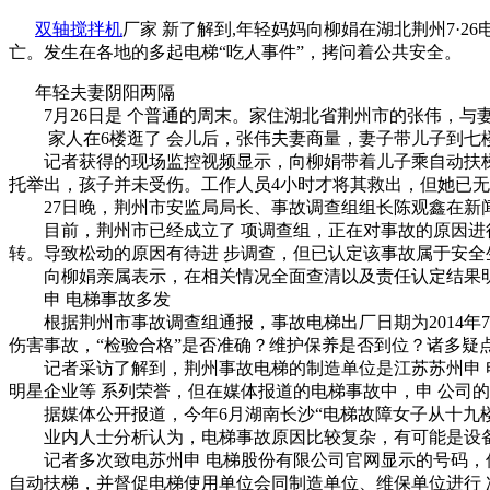
双轴搅拌机
厂家 新了解到,年轻妈妈向柳娟在湖北荆州7·
亡。发生在各地的多起电梯“吃人事件”，拷问着公共安全。
年轻夫妻阴阳两隔
7月26日是 个普通的周末。家住湖北省荆州市的张伟，与妻
家人在6楼逛了 会儿后，张伟夫妻商量，妻子带儿子到七楼“
记者获得的现场监控视频显示，向柳娟带着儿子乘自动扶梯上
托举出，孩子并未受伤。工作人员4小时才将其救出，但她已
27日晚，荆州市安监局局长、事故调查组组长陈观鑫在新闻
目前，荆州市已经成立了 项调查组，正在对事故的原因进行
转。导致松动的原因有待进 步调查，但已认定该事故属于安全
向柳娟亲属表示，在相关情况全面查清以及责任认定结果明
申 电梯事故多发
根据荆州市事故调查组通报，事故电梯出厂日期为2014年7月
伤害事故，“检验合格”是否准确？维护保养是否到位？诸多疑
记者采访了解到，荆州事故电梯的制造单位是江苏苏州申 电
明星企业等 系列荣誉，但在媒体报道的电梯事故中，申 公司
据媒体公开报道，今年6月湖南长沙“电梯故障女子从十九楼坠
业内人士分析认为，电梯事故原因比较复杂，有可能是设备
记者多次致电苏州申 电梯股份有限公司官网显示的号码，但
自动扶梯，并督促电梯使用单位会同制造单位、维保单位进行 