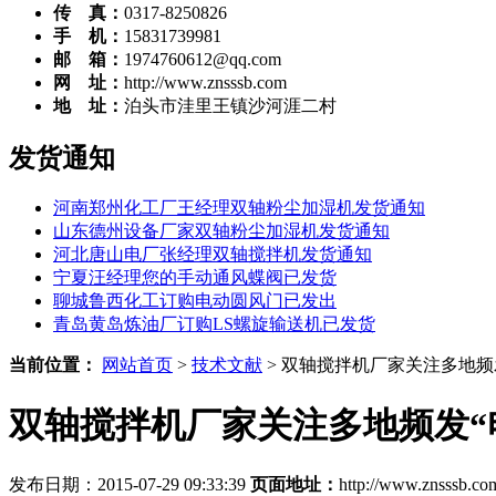
传 真：
0317-8250826
手 机：
15831739981
邮 箱：
1974760612@qq.com
网 址：
http://www.znsssb.com
地 址：
泊头市洼里王镇沙河涯二村
发货通知
河南郑州化工厂王经理双轴粉尘加湿机发货通知
山东德州设备厂家双轴粉尘加湿机发货通知
河北唐山电厂张经理双轴搅拌机发货通知
宁夏汪经理您的手动通风蝶阀已发货
聊城鲁西化工订购电动圆风门已发出
青岛黄岛炼油厂订购LS螺旋输送机已发货
当前位置：
网站首页
>
技术文献
> 双轴搅拌机厂家关注多地频
双轴搅拌机厂家关注多地频发“电
发布日期：2015-07-29 09:33:39
页面地址：
http://www.znsssb.co