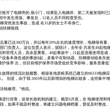
所时推开了电梯旁的 扇小门，结果坠入电梯井。第二天被发现时
程中发生滑落。事发后，12名人员不同程度受伤。
突然发生事故，造成 名31岁的女士不幸身亡。
动扶梯致残
总量已达360万台，并以每年20%左右的速度增长，电梯保有量
部门负责人。这位负责人表示，据统计，去年全 共发生49起电梯
和管理人员，其余是乘客。49起事故中，21起是违规使用造成
于设备本身造成的事故8起，多集中在制动器、扶梯驱动链条失
护保养 次，但目前维护保养市场受低价竞争影响，服务质量低
的情况比较频繁。根据各地质检系统已建立的96333电梯应急
多人。 别是，由于我 2003年以后新增加的电梯比较多，这些
没钱修理。”他说。
排查，促使长效机制的建立。截至6月底，全 电梯使用和维护保养
查阶段，如果不能及时整改，将建立问题电梯档案，督促及时整改