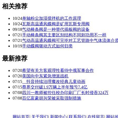
相关推荐
10/24
单轴粉尘加湿搅拌机的工作原理
10/24
瓦斯高温通风蝶阀是矿用瓦斯专用阀
09/18
气动棒条阀是一种替代插板阀的设备
07/21
手动棒条阀其主要区别结构不同则功用不一样
07/21
气动高温通风蝶阀可完毕对工艺管路中气体流体介
10/19
手动蝶阀驱动方式如何归类
最新推荐
07/20
希望有关方客观理性看待中俄军事合作
07/20
美国向中东紧急增派战机
07/15
抖音持续治理魔改经典儿童动画
07/15
尊界交付破1.9万辆上半年预亏7.4亿
07/08
四川一教师被控任校办印刷厂厂长时侵吞324万
07/08
百亿富豪胡兴荣被采取强制措施
网站首页
|
关于我们
|
新闻中心
|
联系我们
|
在线留言
|
网站