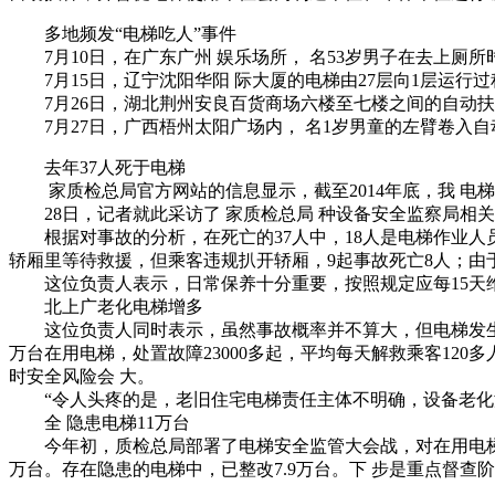
多地频发“电梯吃人”事件
7月10日，在广东广州 娱乐场所， 名53岁男子在去上厕
7月15日，辽宁沈阳华阳 际大厦的电梯由27层向1层运行过
7月26日，湖北荆州安良百货商场六楼至七楼之间的自动扶梯
7月27日，广西梧州太阳广场内， 名1岁男童的左臂卷入自
去年37人死于电梯
家质检总局官方网站的信息显示，截至2014年底，我 电梯
28日，记者就此采访了 家质检总局 种设备安全监察局相关
根据对事故的分析，在死亡的37人中，18人是电梯作业人员
轿厢里等待救援，但乘客违规扒开轿厢，9起事故死亡8人；由
这位负责人表示，日常保养十分重要，按照规定应每15天维
北上广老化电梯增多
这位负责人同时表示，虽然事故概率并不算大，但电梯发生故障
万台在用电梯，处置故障23000多起，平均每天解救乘客120
时安全风险会 大。
“令人头疼的是，老旧住宅电梯责任主体不明确，设备老化
全 隐患电梯11万台
今年初，质检总局部署了电梯安全监管大会战，对在用电梯进行
万台。存在隐患的电梯中，已整改7.9万台。下 步是重点督