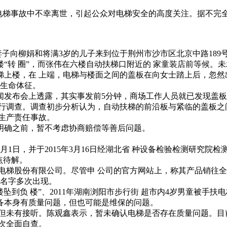
26电梯事故中不幸离世，引起公众对电梯安全的高度关注。据不完全
子向柳娟和将满3岁的儿子来到位于荆州市沙市区北京中路189
转 圈”，而张伟在六楼自动扶梯口附近的 家童装店前等候。
楼，在 上端，电梯与楼面之间的盖板在向女士踏上后，忽然
无生命体征。
发布会上透露，其实事发前5分钟，商场工作人员就已发现盖板
调查。调查初步分析认为，自动扶梯的前沿板与紧临的盖板之间
生产责任事故。
确之前，暂不考虑协商赔偿等善后问题。
1日，并于2015年3月16日经湖北省 种设备检验检测研究院
点待解。
梯股份有限公司。尽管申 公司的官方网站上，称其产品销往全 
的名字多次出现。
到负 楼”、2011年湖南浏阳市步行街 超市内4岁男童被手扶
本身有质量问题，但也可能是维保的问题。
未有接听。陈观鑫表示，暂未确认电梯是否存在质量问题。目
次全面自查。