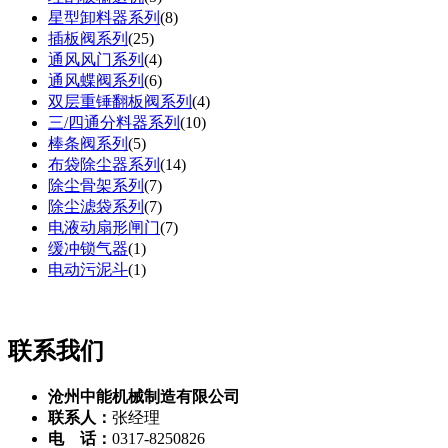
星型卸料器系列
(
8
)
插板阀系列
(
25
)
通风风门系列
(
4
)
通风蝶阀系列
(
6
)
双层重锤翻板阀系列
(
4
)
三/四通分料器系列
(
10
)
棒条阀系列
(
5
)
布袋除尘器系列
(
14
)
除尘骨架系列
(
7
)
除尘滤袋系列
(
7
)
电液动扇形闸门
(
7
)
缓冲锁气器
(
1
)
电动污泥斗
(
1
)
联系我们
沧州中能机械制造有限公司
联系人：
张经理
电 话：
0317-8250826