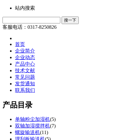
站内搜索
客服电话：0317-8250826
首页
企业简介
企业动态
产品中心
技术文献
常见问题
发货通知
联系我们
产品目录
单轴粉尘加湿机
(
5
)
双轴加湿搅拌机
(
7
)
螺旋输送机
(
11
)
埋刮板输送机
(
5
)