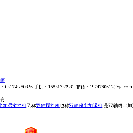
地图
8250826 手机：15831739981 邮箱：1974760612@qq.com 
所有-
尘加湿搅拌机
又称
双轴搅拌机
也称
双轴粉尘加湿机
,是双轴粉尘加