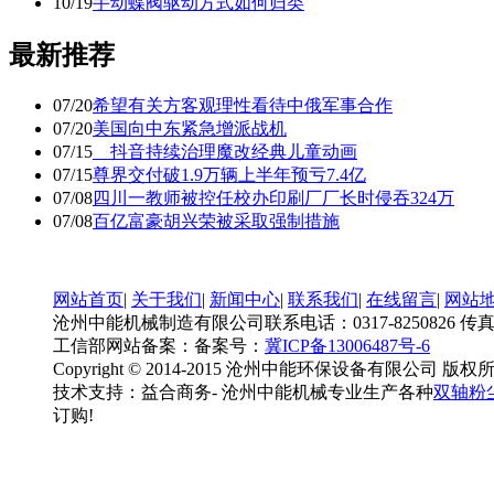
10/19
手动蝶阀驱动方式如何归类
最新推荐
07/20
希望有关方客观理性看待中俄军事合作
07/20
美国向中东紧急增派战机
07/15
抖音持续治理魔改经典儿童动画
07/15
尊界交付破1.9万辆上半年预亏7.4亿
07/08
四川一教师被控任校办印刷厂厂长时侵吞324万
07/08
百亿富豪胡兴荣被采取强制措施
网站首页
|
关于我们
|
新闻中心
|
联系我们
|
在线留言
|
网站
沧州中能机械制造有限公司联系电话：0317-8250826 传真：0317-
工信部网站备案：备案号：
冀ICP备13006487号-6
Copyright © 2014-2015 沧州中能环保设备有限公司 版权
技术支持：益合商务- 沧州中能机械专业生产各种
双轴粉
订购!