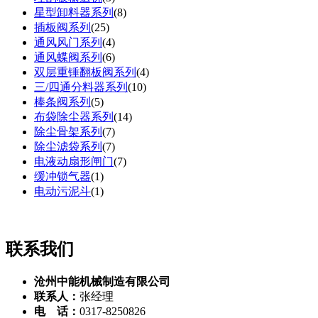
星型卸料器系列
(
8
)
插板阀系列
(
25
)
通风风门系列
(
4
)
通风蝶阀系列
(
6
)
双层重锤翻板阀系列
(
4
)
三/四通分料器系列
(
10
)
棒条阀系列
(
5
)
布袋除尘器系列
(
14
)
除尘骨架系列
(
7
)
除尘滤袋系列
(
7
)
电液动扇形闸门
(
7
)
缓冲锁气器
(
1
)
电动污泥斗
(
1
)
联系我们
沧州中能机械制造有限公司
联系人：
张经理
电 话：
0317-8250826