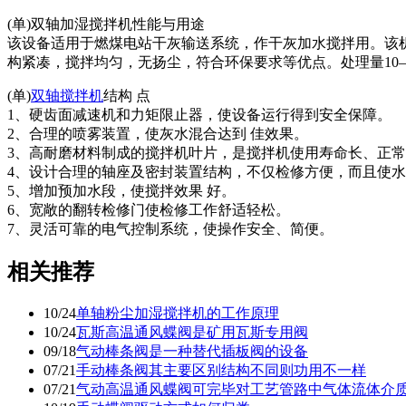
(单)双轴加湿搅拌机性能与用途
该设备适用于燃煤电站干灰输送系统，作干灰加水搅拌用。该
构紧凑，搅拌均匀，无扬尘，符合环保要求等优点。处理量10
(单)
双轴搅拌机
结构 点
1、硬齿面减速机和力矩限止器，使设备运行得到安全保障。
2、合理的喷雾装置，使灰水混合达到 佳效果。
3、高耐磨材料制成的搅拌机叶片，是搅拌机使用寿命长、正
4、设计合理的轴座及密封装置结构，不仅检修方便，而且使
5、增加预加水段，使搅拌效果 好。
6、宽敞的翻转检修门使检修工作舒适轻松。
7、灵活可靠的电气控制系统，使操作安全、简便。
相关推荐
10/24
单轴粉尘加湿搅拌机的工作原理
10/24
瓦斯高温通风蝶阀是矿用瓦斯专用阀
09/18
气动棒条阀是一种替代插板阀的设备
07/21
手动棒条阀其主要区别结构不同则功用不一样
07/21
气动高温通风蝶阀可完毕对工艺管路中气体流体介