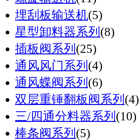
埋刮板输送机
(
5
)
星型卸料器系列
(
8
)
插板阀系列
(
25
)
通风风门系列
(
4
)
通风蝶阀系列
(
6
)
双层重锤翻板阀系列
(
4
)
三/四通分料器系列
(
10
)
棒条阀系列
(
5
)