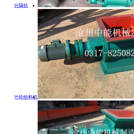
动分隔轮
性叶轮给料机