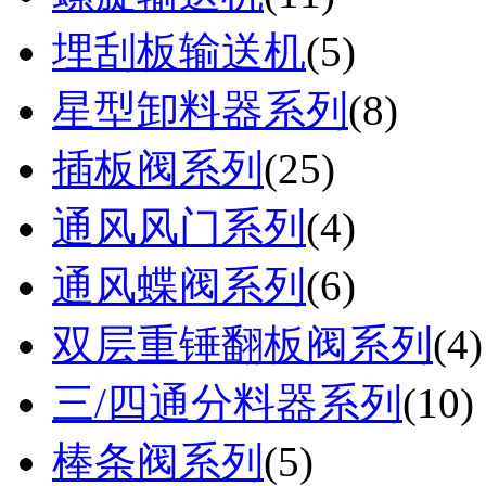
埋刮板输送机
(
5
)
星型卸料器系列
(
8
)
插板阀系列
(
25
)
通风风门系列
(
4
)
通风蝶阀系列
(
6
)
双层重锤翻板阀系列
(
4
)
三/四通分料器系列
(
10
)
棒条阀系列
(
5
)