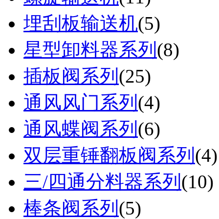
埋刮板输送机
(
5
)
星型卸料器系列
(
8
)
插板阀系列
(
25
)
通风风门系列
(
4
)
通风蝶阀系列
(
6
)
双层重锤翻板阀系列
(
4
)
三/四通分料器系列
(
10
)
棒条阀系列
(
5
)