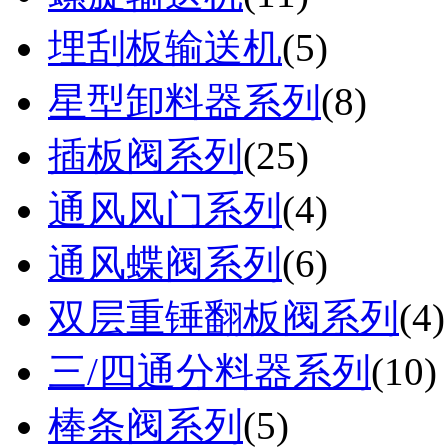
埋刮板输送机
(
5
)
星型卸料器系列
(
8
)
插板阀系列
(
25
)
通风风门系列
(
4
)
通风蝶阀系列
(
6
)
双层重锤翻板阀系列
(
4
)
三/四通分料器系列
(
10
)
棒条阀系列
(
5
)