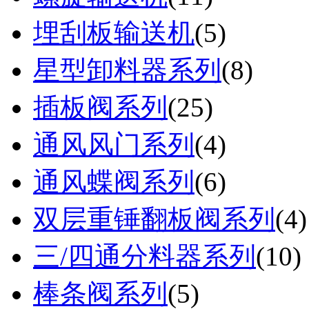
埋刮板输送机
(
5
)
星型卸料器系列
(
8
)
插板阀系列
(
25
)
通风风门系列
(
4
)
通风蝶阀系列
(
6
)
双层重锤翻板阀系列
(
4
)
三/四通分料器系列
(
10
)
棒条阀系列
(
5
)