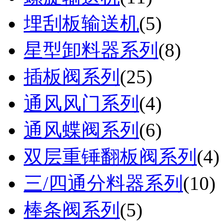
埋刮板输送机
(
5
)
星型卸料器系列
(
8
)
插板阀系列
(
25
)
通风风门系列
(
4
)
通风蝶阀系列
(
6
)
双层重锤翻板阀系列
(
4
)
三/四通分料器系列
(
10
)
棒条阀系列
(
5
)