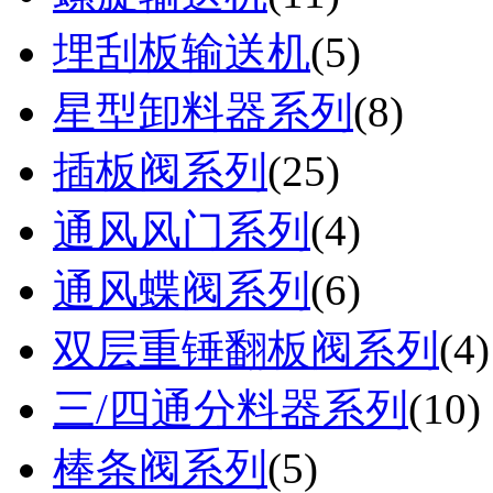
埋刮板输送机
(
5
)
星型卸料器系列
(
8
)
插板阀系列
(
25
)
通风风门系列
(
4
)
通风蝶阀系列
(
6
)
双层重锤翻板阀系列
(
4
)
三/四通分料器系列
(
10
)
棒条阀系列
(
5
)