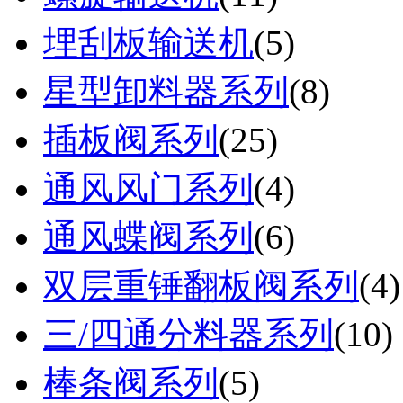
埋刮板输送机
(
5
)
星型卸料器系列
(
8
)
插板阀系列
(
25
)
通风风门系列
(
4
)
通风蝶阀系列
(
6
)
双层重锤翻板阀系列
(
4
)
三/四通分料器系列
(
10
)
棒条阀系列
(
5
)