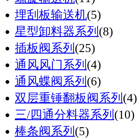
埋刮板输送机
(
5
)
星型卸料器系列
(
8
)
插板阀系列
(
25
)
通风风门系列
(
4
)
通风蝶阀系列
(
6
)
双层重锤翻板阀系列
(
4
)
三/四通分料器系列
(
10
)
棒条阀系列
(
5
)