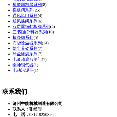
星型卸料器系列
(
8
)
插板阀系列
(
25
)
通风风门系列
(
4
)
通风蝶阀系列
(
6
)
双层重锤翻板阀系列
(
4
)
三/四通分料器系列
(
10
)
棒条阀系列
(
5
)
布袋除尘器系列
(
14
)
除尘骨架系列
(
7
)
除尘滤袋系列
(
7
)
电液动扇形闸门
(
7
)
缓冲锁气器
(
1
)
电动污泥斗
(
1
)
联系我们
沧州中能机械制造有限公司
联系人：
张经理
电 话：
0317-8250826