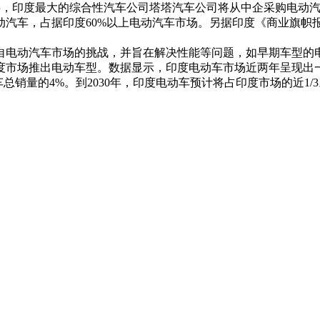
消息爆料，印度最大的综合性汽车公司塔塔汽车公司将从中企采购电
车，占据印度60%以上电动汽车市场。另据印度《商业旗帜
电动汽车市场的挑战，并旨在解决性能等问题，如早期车型的
场推出电动车型。数据显示，印度电动车市场近两年呈现出一定的增长。
总销量的4%。到2030年，印度电动车预计将占印度市场的近1/3