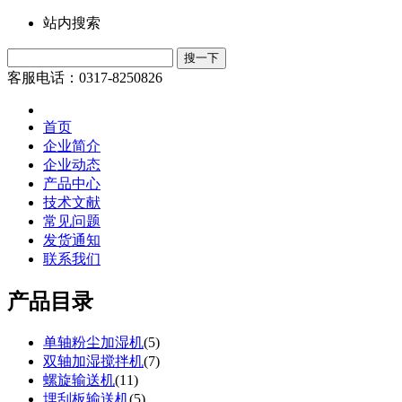
站内搜索
客服电话：0317-8250826
首页
企业简介
企业动态
产品中心
技术文献
常见问题
发货通知
联系我们
产品目录
单轴粉尘加湿机
(
5
)
双轴加湿搅拌机
(
7
)
螺旋输送机
(
11
)
埋刮板输送机
(
5
)