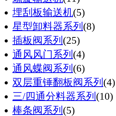
埋刮板输送机
(
5
)
星型卸料器系列
(
8
)
插板阀系列
(
25
)
通风风门系列
(
4
)
通风蝶阀系列
(
6
)
双层重锤翻板阀系列
(
4
)
三/四通分料器系列
(
10
)
棒条阀系列
(
5
)