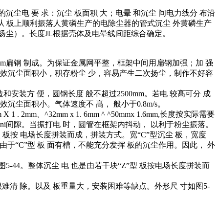
的沉尘电 要 求：沉尘 板面积 大；电晕 和沉尘 间电力线分 布沿
从 板上顺利振落人黄磷生产的电除尘器的管式沉尘 外黄磷生产
 扬尘）。长度JL根据壳体及电晕线间距综合确定。
m、厚5〜7mm扁钢 制成。为保证金属网平整，框架中间用扁钢加强；加 强
存在有效沉尘面积小，积存粉尘 少，容易产生二次扬尘，制作不好容
和安装方 便，圆钢长度 般不超过2500mm。若电 较髙可分 成
面积小。气体速度不 髙， 般小于0.8m/s。
 2mm、^32mm x 1. 6mm ^ ^50mmx 1.6mm,长度按实际需要
ni间隙。当振打电 时，圆管在框架内抖动， 以利于粉尘振落。
块“C”型 板按 电场长度拼装而成，拼装方式。宽“C”型沉尘 板，宽度
：。由于“C”型 板 面有槽，不能充分发挥 板的沉尘作用。因此， 外
面尺寸如图5-44。整体沉尘 电 也是由若干块“Z”型 板按电场长度拼装而
很难清 除。以及 板重量大，安装困难等缺点。外形尺 寸如图5-