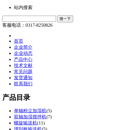
站内搜索
客服电话：0317-8250826
首页
企业简介
企业动态
产品中心
技术文献
常见问题
发货通知
联系我们
产品目录
单轴粉尘加湿机
(
5
)
双轴加湿搅拌机
(
7
)
螺旋输送机
(
11
)
埋刮板输送机
(
5
)