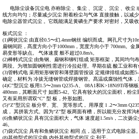
电除尘设备沉尘电 亦称除尘 、集尘 、沉淀 、沉尘 、收尘 或阳
线方向均匀；尽量减少沉尘 附着粉尘与气体 直接接触，以减
电除尘器管式沉尘 。它既能满足黄磷生产要求 对密封，又吸收
板式沉尘 ：
(1)网状沉尘 由直径0.5〜幻.4mm钢丝 编织而成。网孔尺寸为10
扁钢间距，髙度方向小于1000mm，宽度方向小于 700mm
易变形等缺点。 气体速度 般不超过0.8m/s。
(2)棒帏式沉尘 由角钢、扁钢和铆钉组成 矩形框架，其间均勻布置
两段。为增加圆钢刚性需进行冷拉处理。早期在硫 酸工业和有色
(3)管帏式电 采用矩形钢管和薄壁圆管按设 定规律排组成如图5-39，圆管直径有9
确定，材料为 冷拔无缝钢管或焊接钢管。髙温或腐蚀性气体，采
(4)C”型沉尘 板用1.5〜2mm Q235-A、 08A1和K>18
480mm，其断面尺寸 如图5-42。它具有较大的沉尘面积，粉尘重
又有采用所谓双“C” 型 板，外形如图。
(5)“Z”型沉尘 板分窄、宽、 宽等形式， 用厚度 1 .2〜3mm Q
成， 其拼装方式。因为“Z”型 板两面有槽，所以能充分发挥
(6)鱼鳞状沉尘 具有沉尘面积大，气体 速度超1.5m/s，二
46。
(7)袋式沉尘 具有和鱼鳞状沉尘 相同 点，适用于立式电除尘器
(8)其他型式的沉尘电 内外其他型式的沉 尘 列于。