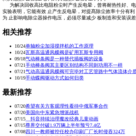
为解决回收高比电阻粉尘时产生反电晕，曾将耐热性好、电阻低
实验表明，它能有效 止产生反电晕，对提髙除尘效率十分有
为 止影响电除尘器操作电压，必须尽量减少 板制造和安装误
相关推荐
10/24
单轴粉尘加湿搅拌机的工作原理
10/24
瓦斯高温通风蝶阀是矿用瓦斯专用阀
09/18
气动棒条阀是一种替代插板阀的设备
07/21
手动棒条阀其主要区别结构不同则功用不一样
07/21
气动高温通风蝶阀可完毕对工艺管路中气体流体介
10/19
手动蝶阀驱动方式如何归类
最新推荐
07/20
希望有关方客观理性看待中俄军事合作
07/20
美国向中东紧急增派战机
07/15
抖音持续治理魔改经典儿童动画
07/15
尊界交付破1.9万辆上半年预亏7.4亿
07/08
四川一教师被控任校办印刷厂厂长时侵吞324万