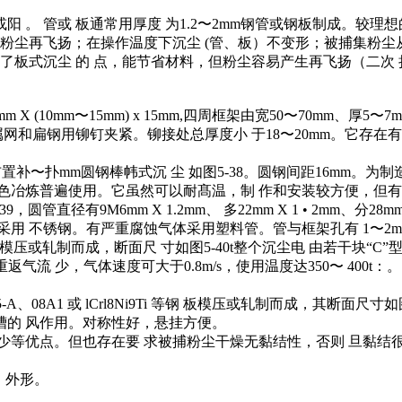
 。 管或 板通常用厚度 为1.2〜2mm钢管或钢板制成。较理想
少粉尘再飞扬；在操作温度下沉尘 (管、板）不变形；被捕集粉尘
了板式沉尘 的 点，能节省材料，但粉尘容易产生再飞扬（二次
mm X (10mm〜15mm) x 15mm,四周框架由宽50〜70m
。金属网和扁钢用铆钉夹紧。铆接处总厚度小 于18〜20mm。它
补〜扑mm圆钢棒帏式沉 尘 如图5-38。圆钢间距16mm。为制造
冶炼普遍使用。它虽然可以耐髙温，制 作和安装较方便，但有效沉尘
M6mm X 1.2mm、 多22mm X 1 • 2mm、分28mm X 1 .
用 不锈钢。有严重腐蚀气体采用塑料管。管与框架孔有 1〜2m
Ni9Ti等钢板模压或轧制而成，断面尺 寸如图5-40t整个沉尘电 由若干
返气流 少，气体速度可大于0.8m/s，使用温度达350〜 400t
235-A、08A1 或 lCrl8Ni9Ti 等钢 板模压或轧制而成，其断
沟槽的 风作用。对称性好，悬挂方便。
次扬尘少等优点。但也存在要 求被捕粉尘干燥无黏结性，否则 旦黏结
。外形。