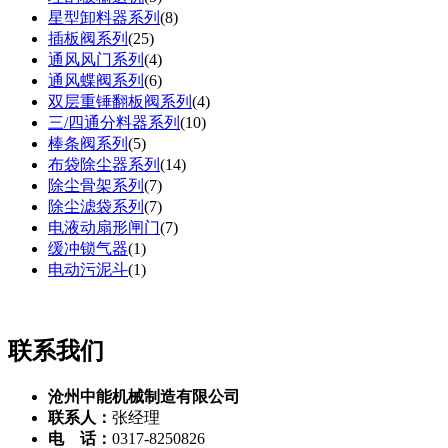
星型卸料器系列
(
8
)
插板阀系列
(
25
)
通风风门系列
(
4
)
通风蝶阀系列
(
6
)
双层重锤翻板阀系列
(
4
)
三/四通分料器系列
(
10
)
棒条阀系列
(
5
)
布袋除尘器系列
(
14
)
除尘骨架系列
(
7
)
除尘滤袋系列
(
7
)
电液动扇形闸门
(
7
)
缓冲锁气器
(
1
)
电动污泥斗
(
1
)
联系我们
沧州中能机械制造有限公司
联系人：
张经理
电 话：
0317-8250826