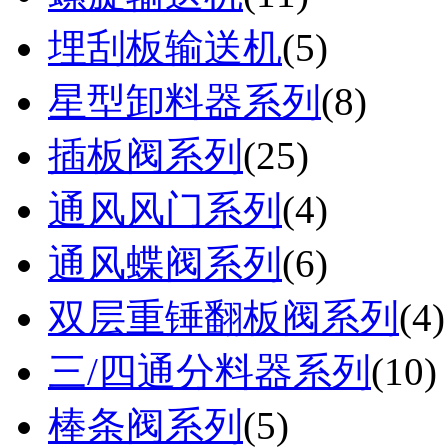
埋刮板输送机
(
5
)
星型卸料器系列
(
8
)
插板阀系列
(
25
)
通风风门系列
(
4
)
通风蝶阀系列
(
6
)
双层重锤翻板阀系列
(
4
)
三/四通分料器系列
(
10
)
棒条阀系列
(
5
)