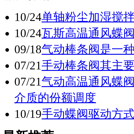
10/24
单轴粉尘加湿搅
10/24
瓦斯高温通风蝶
09/18
气动棒条阀是一
07/21
手动棒条阀其主
07/21
气动高温通风蝶
介质的份额调度
10/19
手动蝶阀驱动方