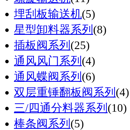
埋刮板输送机
(
5
)
星型卸料器系列
(
8
)
插板阀系列
(
25
)
通风风门系列
(
4
)
通风蝶阀系列
(
6
)
双层重锤翻板阀系列
(
4
)
三/四通分料器系列
(
10
)
棒条阀系列
(
5
)