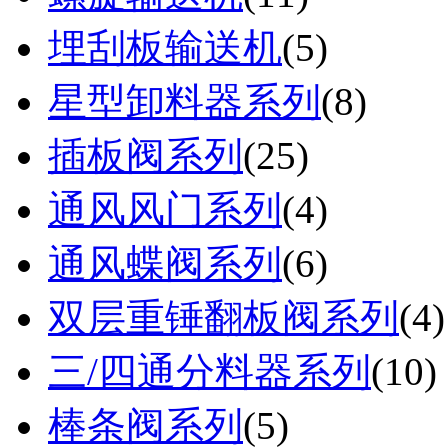
埋刮板输送机
(
5
)
星型卸料器系列
(
8
)
插板阀系列
(
25
)
通风风门系列
(
4
)
通风蝶阀系列
(
6
)
双层重锤翻板阀系列
(
4
)
三/四通分料器系列
(
10
)
棒条阀系列
(
5
)