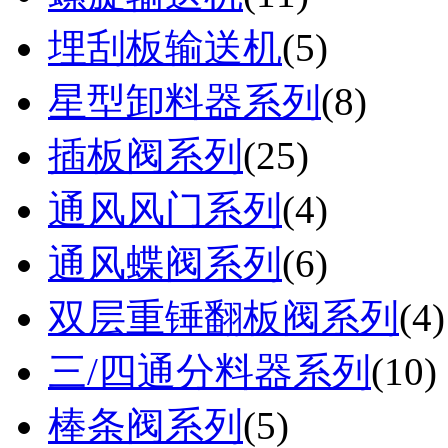
埋刮板输送机
(
5
)
星型卸料器系列
(
8
)
插板阀系列
(
25
)
通风风门系列
(
4
)
通风蝶阀系列
(
6
)
双层重锤翻板阀系列
(
4
)
三/四通分料器系列
(
10
)
棒条阀系列
(
5
)