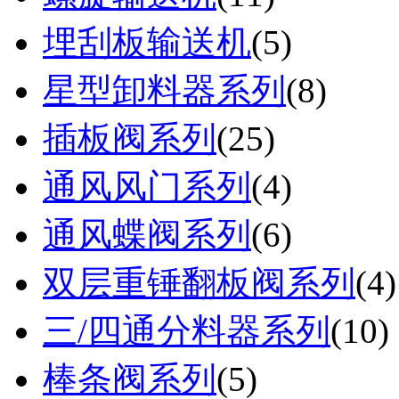
埋刮板输送机
(
5
)
星型卸料器系列
(
8
)
插板阀系列
(
25
)
通风风门系列
(
4
)
通风蝶阀系列
(
6
)
双层重锤翻板阀系列
(
4
)
三/四通分料器系列
(
10
)
棒条阀系列
(
5
)