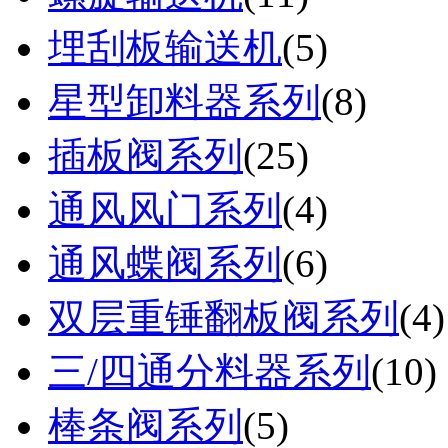
埋刮板输送机
(
5
)
星型卸料器系列
(
8
)
插板阀系列
(
25
)
通风风门系列
(
4
)
通风蝶阀系列
(
6
)
双层重锤翻板阀系列
(
4
)
三/四通分料器系列
(
10
)
棒条阀系列
(
5
)