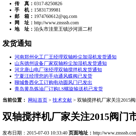
传 真：
0317-8250826
手 机：
15831739981
邮 箱：
1974760612@qq.com
网 址：
http://www.znsssb.com
地 址：
泊头市洼里王镇沙河涯二村
发货通知
河南郑州化工厂王经理双轴粉尘加湿机发货通知
山东德州设备厂家双轴粉尘加湿机发货通知
河北唐山电厂张经理双轴搅拌机发货通知
宁夏汪经理您的手动通风蝶阀已发货
聊城鲁西化工订购电动圆风门已发出
青岛黄岛炼油厂订购LS螺旋输送机已发货
当前位置：
网站首页
>
技术文献
> 双轴搅拌机厂家关注201
双轴搅拌机厂家关注2015阀
发布日期：2015-07-03 10:33:40
页面地址：
http://www.znsssb.co