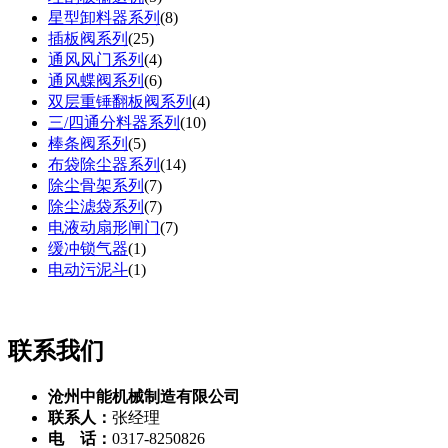
星型卸料器系列
(
8
)
插板阀系列
(
25
)
通风风门系列
(
4
)
通风蝶阀系列
(
6
)
双层重锤翻板阀系列
(
4
)
三/四通分料器系列
(
10
)
棒条阀系列
(
5
)
布袋除尘器系列
(
14
)
除尘骨架系列
(
7
)
除尘滤袋系列
(
7
)
电液动扇形闸门
(
7
)
缓冲锁气器
(
1
)
电动污泥斗
(
1
)
联系我们
沧州中能机械制造有限公司
联系人：
张经理
电 话：
0317-8250826