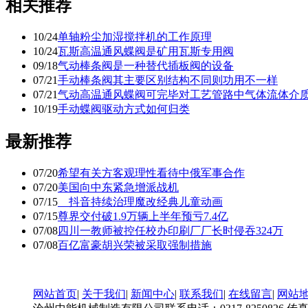
相关推荐
10/24
单轴粉尘加湿搅拌机的工作原理
10/24
瓦斯高温通风蝶阀是矿用瓦斯专用阀
09/18
气动棒条阀是一种替代插板阀的设备
07/21
手动棒条阀其主要区别结构不同则功用不一样
07/21
气动高温通风蝶阀可完毕对工艺管路中气体流体介
10/19
手动蝶阀驱动方式如何归类
最新推荐
07/20
希望有关方客观理性看待中俄军事合作
07/20
美国向中东紧急增派战机
07/15
抖音持续治理魔改经典儿童动画
07/15
尊界交付破1.9万辆上半年预亏7.4亿
07/08
四川一教师被控任校办印刷厂厂长时侵吞324万
07/08
百亿富豪胡兴荣被采取强制措施
网站首页
|
关于我们
|
新闻中心
|
联系我们
|
在线留言
|
网站