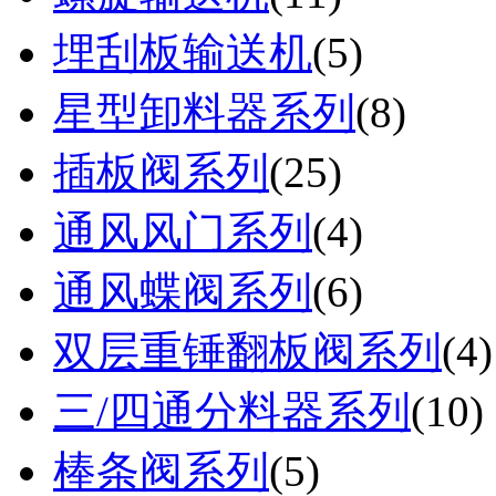
埋刮板输送机
(
5
)
星型卸料器系列
(
8
)
插板阀系列
(
25
)
通风风门系列
(
4
)
通风蝶阀系列
(
6
)
双层重锤翻板阀系列
(
4
)
三/四通分料器系列
(
10
)
棒条阀系列
(
5
)