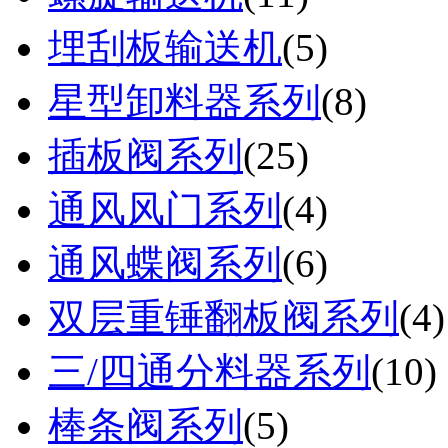
埋刮板输送机
(
5
)
星型卸料器系列
(
8
)
插板阀系列
(
25
)
通风风门系列
(
4
)
通风蝶阀系列
(
6
)
双层重锤翻板阀系列
(
4
)
三/四通分料器系列
(
10
)
棒条阀系列
(
5
)