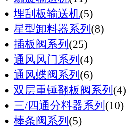
埋刮板输送机
(
5
)
星型卸料器系列
(
8
)
插板阀系列
(
25
)
通风风门系列
(
4
)
通风蝶阀系列
(
6
)
双层重锤翻板阀系列
(
4
)
三/四通分料器系列
(
10
)
棒条阀系列
(
5
)