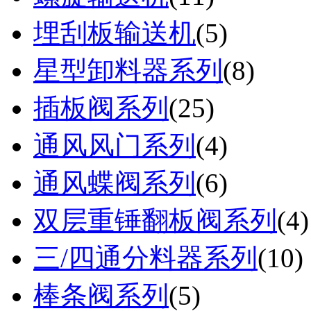
埋刮板输送机
(
5
)
星型卸料器系列
(
8
)
插板阀系列
(
25
)
通风风门系列
(
4
)
通风蝶阀系列
(
6
)
双层重锤翻板阀系列
(
4
)
三/四通分料器系列
(
10
)
棒条阀系列
(
5
)