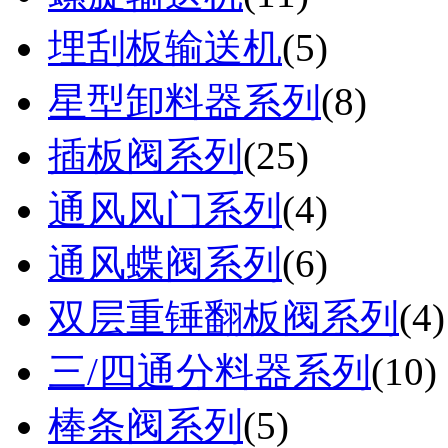
埋刮板输送机
(
5
)
星型卸料器系列
(
8
)
插板阀系列
(
25
)
通风风门系列
(
4
)
通风蝶阀系列
(
6
)
双层重锤翻板阀系列
(
4
)
三/四通分料器系列
(
10
)
棒条阀系列
(
5
)