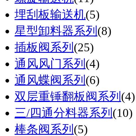
埋刮板输送机
(
5
)
星型卸料器系列
(
8
)
插板阀系列
(
25
)
通风风门系列
(
4
)
通风蝶阀系列
(
6
)
双层重锤翻板阀系列
(
4
)
三/四通分料器系列
(
10
)
棒条阀系列
(
5
)