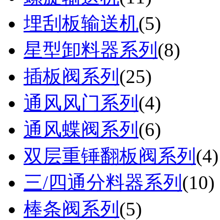
埋刮板输送机
(
5
)
星型卸料器系列
(
8
)
插板阀系列
(
25
)
通风风门系列
(
4
)
通风蝶阀系列
(
6
)
双层重锤翻板阀系列
(
4
)
三/四通分料器系列
(
10
)
棒条阀系列
(
5
)