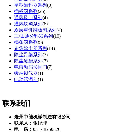
星型卸料器系列
(
8
)
插板阀系列
(
25
)
通风风门系列
(
4
)
通风蝶阀系列
(
6
)
双层重锤翻板阀系列
(
4
)
三/四通分料器系列
(
10
)
棒条阀系列
(
5
)
布袋除尘器系列
(
14
)
除尘骨架系列
(
7
)
除尘滤袋系列
(
7
)
电液动扇形闸门
(
7
)
缓冲锁气器
(
1
)
电动污泥斗
(
1
)
联系我们
沧州中能机械制造有限公司
联系人：
张经理
电 话：
0317-8250826