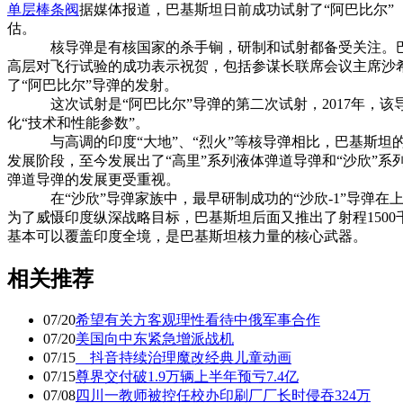
单层棒条阀
据媒体报道，巴基斯坦日前成功试射了“阿巴比尔”（
估。
核导弹是有核国家的杀手锏，研制和试射都备受关注。巴
高层对飞行试验的成功表示祝贺，包括参谋长联席会议主席沙
了“阿巴比尔”导弹的发射。
这次试射是“阿巴比尔”导弹的第二次试射，2017年，该
化“技术和性能参数”。
与高调的印度“大地”、“烈火”等核导弹相比，巴基斯坦的
发展阶段，至今发展出了“高里”系列液体弹道导弹和“沙欣”
弹道导弹的发展更受重视。
在“沙欣”导弹家族中，最早研制成功的“沙欣-1”导弹在上
为了威慑印度纵深战略目标，巴基斯坦后面又推出了射程1500千米
基本可以覆盖印度全境，是巴基斯坦核力量的核心武器。
相关推荐
07/20
希望有关方客观理性看待中俄军事合作
07/20
美国向中东紧急增派战机
07/15
抖音持续治理魔改经典儿童动画
07/15
尊界交付破1.9万辆上半年预亏7.4亿
07/08
四川一教师被控任校办印刷厂厂长时侵吞324万