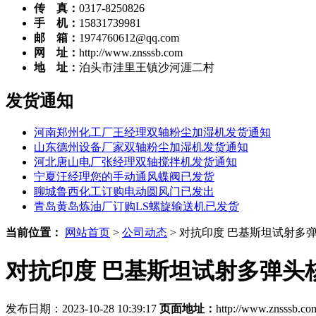
传 真：
0317-8250826
手 机：
15831739981
邮 箱：
1974760612@qq.com
网 址：
http://www.znsssb.com
地 址：
泊头市洼里王镇沙河涯二村
发货通知
河南郑州化工厂王经理双轴粉尘加湿机发货通知
山东德州设备厂家双轴粉尘加湿机发货通知
河北唐山电厂张经理双轴搅拌机发货通知
宁夏汪经理您的手动通风蝶阀已发货
聊城鲁西化工订购电动圆风门已发出
青岛黄岛炼油厂订购LS螺旋输送机已发货
当前位置：
网站首页
>
公司动态
> 对抗印度 巴基斯坦试射多
对抗印度 巴基斯坦试射多弹头
发布日期：2023-10-28 10:39:17
页面地址：
http://www.znsssb.c