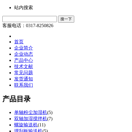
站内搜索
客服电话：0317-8250826
首页
企业简介
企业动态
产品中心
技术文献
常见问题
发货通知
联系我们
产品目录
单轴粉尘加湿机
(
5
)
双轴加湿搅拌机
(
7
)
螺旋输送机
(
11
)
埋刮板输送机
(
5
)