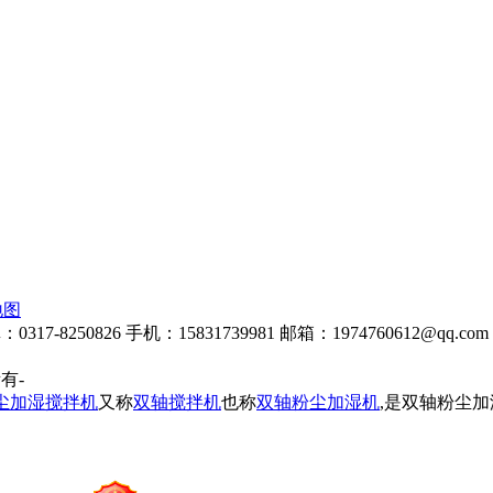
地图
8250826 手机：15831739981 邮箱：1974760612@qq.com 
所有-
尘加湿搅拌机
又称
双轴搅拌机
也称
双轴粉尘加湿机
,是双轴粉尘加