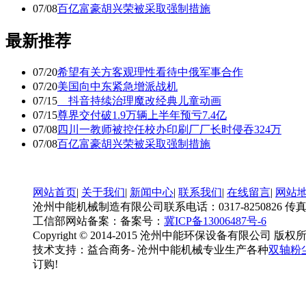
07/08
百亿富豪胡兴荣被采取强制措施
最新推荐
07/20
希望有关方客观理性看待中俄军事合作
07/20
美国向中东紧急增派战机
07/15
抖音持续治理魔改经典儿童动画
07/15
尊界交付破1.9万辆上半年预亏7.4亿
07/08
四川一教师被控任校办印刷厂厂长时侵吞324万
07/08
百亿富豪胡兴荣被采取强制措施
网站首页
|
关于我们
|
新闻中心
|
联系我们
|
在线留言
|
网站
沧州中能机械制造有限公司联系电话：0317-8250826 传真：0317-
工信部网站备案：备案号：
冀ICP备13006487号-6
Copyright © 2014-2015 沧州中能环保设备有限公司 版权
技术支持：益合商务- 沧州中能机械专业生产各种
双轴粉
订购!