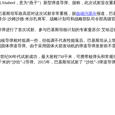
Ababeel，意为“燕子”）新型弹道导弹。据称，此次试射旨
基斯坦军政高层对这次试射非常重视，据
自动污泥斗
报道，巴
希尔·沙姆沙德·米尔扎将军、战略计划司和战略部队司令部高级
导弹进行了首次试射。参与巴基斯坦核计划的专家曼苏尔·艾哈迈
核导弹相对低调一些，但低调不代表性能落后。巴基斯坦从上世纪
系列固体弹道导弹。由于采用固体火箭发动机的弹道导弹发射前不
世纪90年代试射成功，最大射程750千米，可携带核弹头和常规
的“沙欣”-2导弹。2015年，巴基斯坦试射了 “沙欣”-3弹道